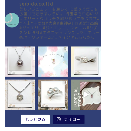
seibido.co.ltd
美しいジュエリーを通して
心華やぐ毎日を
お届けできますように。
埼玉県を中心にジ
ュエリー・ウォッチを取り扱っております。
#本庄#千間台#大宮#東神奈川#追浜#高崎
#ジュエリー#ジュエリーリフォーム#シチ
ズン腕時計#エタニティリング
↓ジュエリー
修理・リフォーム/リメイクはこちらから
もっと見る
フォロー