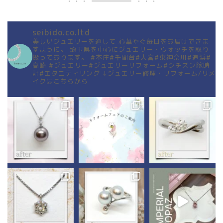
seibido.co.ltd
美しいジュエリーを通して
心華やぐ毎日をお届けできま
すように。
埼玉県を中心にジュエリー・ウォッチを取り
扱っております。
#本庄#千間台#大宮#東神奈川#追浜#
高崎
#ジュエリー#ジュエリーリフォーム#シチズン腕時
計#エタニティリング
↓ジュエリー修理・リフォーム/リメ
イクはこちらから