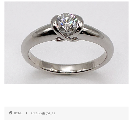
HOME
012‐SS後 (6)_ss