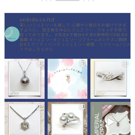
seibido.co.ltd
美しいジュエリーを通して
心華やぐ毎日をお届けできま
すように。
埼玉県を中心にジュエリー・ウォッチを取り
扱っております。
#本庄#千間台#大宮#東神奈川#追浜#
高崎
#ジュエリー#ジュエリーリフォーム#シチズン腕時
計#エタニティリング
↓ジュエリー修理・リフォーム/リメ
イクはこちらから