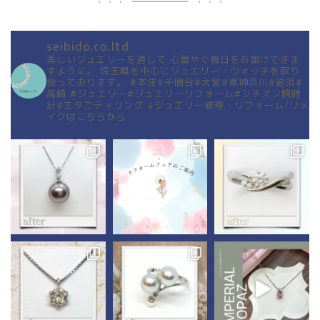
seibido.co.ltd
美しいジュエリーを通して
心華やぐ毎日をお届けできま
すように。
埼玉県を中心にジュエリー・ウォッチを取り
扱っております。
#本庄#千間台#大宮#東神奈川#追浜#
高崎
#ジュエリー#ジュエリーリフォーム#シチズン腕時
計#エタニティリング
↓ジュエリー修理・リフォーム/リメ
イクはこちらから