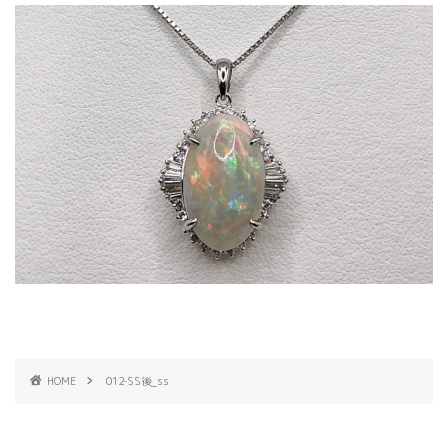
HOME
012‐SS後_ss