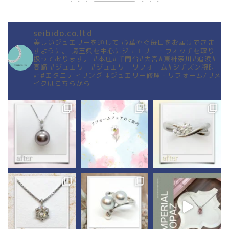
seibido.co.ltd
美しいジュエリーを通して
心華やぐ毎日をお届けできま
すように。
埼玉県を中心にジュエリー・ウォッチを取り
扱っております。
#本庄#千間台#大宮#東神奈川#追浜#
高崎
#ジュエリー#ジュエリーリフォーム#シチズン腕時
計#エタニティリング
↓ジュエリー修理・リフォーム/リメ
イクはこちらから