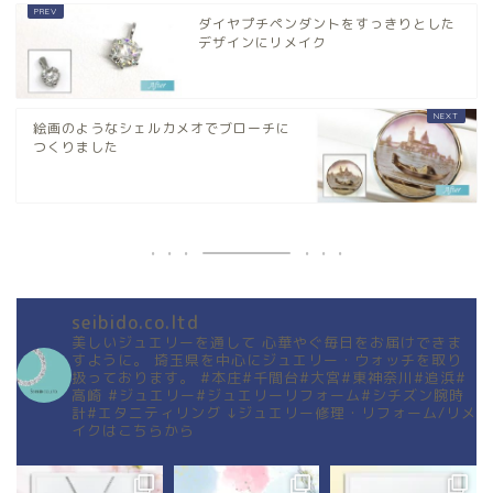
ダイヤプチペンダントをすっきりとした
デザインにリメイク
絵画のようなシェルカメオでブローチに
つくりました
seibido.co.ltd
美しいジュエリーを通して
心華やぐ毎日をお届けできま
すように。
埼玉県を中心にジュエリー・ウォッチを取り
扱っております。
#本庄#千間台#大宮#東神奈川#追浜#
高崎
#ジュエリー#ジュエリーリフォーム#シチズン腕時
計#エタニティリング
↓ジュエリー修理・リフォーム/リメ
イクはこちらから