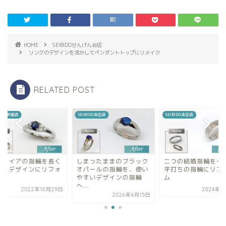
HOME
SEIBIDOせんげん台店
リングのデザインを活かしてペンダントトップにリメイク
RELATED POST
BIDO新座店
SEIBIDO本庄店
SEIBIDO本庄店
ファイアの指輪を長く
しまったままのブラック
二つの結婚指輪を一
えるデザインにリフォ
オパールの指輪を、使い
平打ちの指輪にリフ
ム
やすいデザインの指輪
ム
へ...
2022年10月29日
2024年2
2026年4月15日