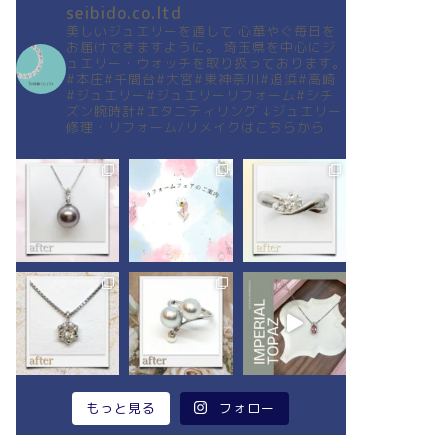
seibido.co.ltd
美しいジュエリーを通して
心華やぐ毎日を
お届けできますように。
埼玉県を中心にジ
ュエリー・ウォッチを取り扱っております。
#本庄#千間台#大宮#東神奈川#追浜#高崎
#ジュエリー#ジュエリーリフォーム#シチ
ズン腕時計#エタニティリング
↓ジュエリー
修理・リフォーム/リメイクはこちらから
もっと見る
フォロー