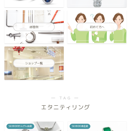
修理例
初めて方へ
ショップ一覧
― TAG ―
エタニティリング
SEIBIDOせんげん台店
SEIBIDO本庄店