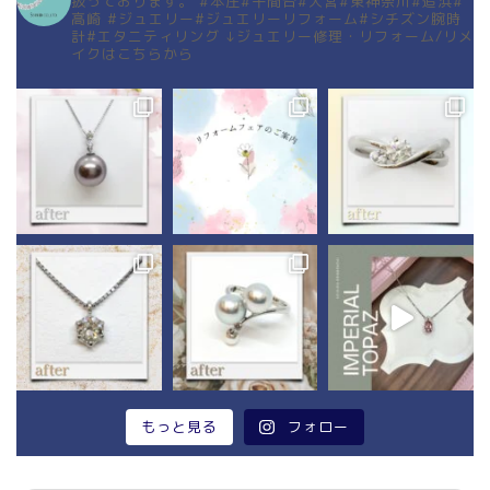
扱っております。
#本庄#千間台#大宮#東神奈川#追浜#
高崎
#ジュエリー#ジュエリーリフォーム#シチズン腕時
計#エタニティリング
↓ジュエリー修理・リフォーム/リメ
イクはこちらから
もっと見る
フォロー