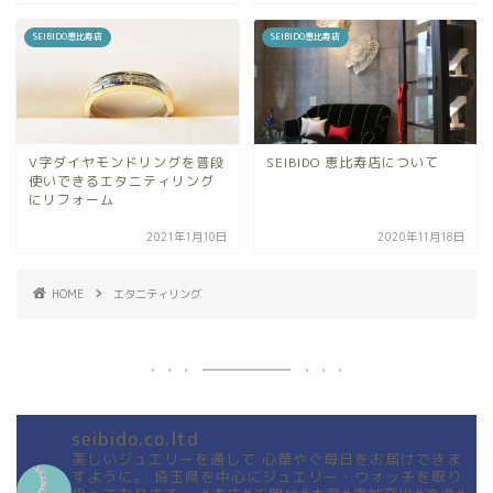
SEIBIDO恵比寿店
SEIBIDO恵比寿店
V字ダイヤモンドリングを普段
SEIBIDO 恵比寿店について
使いできるエタニティリング
にリフォーム
2021年1月10日
2020年11月18日
HOME
エタニティリング
seibido.co.ltd
美しいジュエリーを通して
心華やぐ毎日をお届けできま
すように。
埼玉県を中心にジュエリー・ウォッチを取り