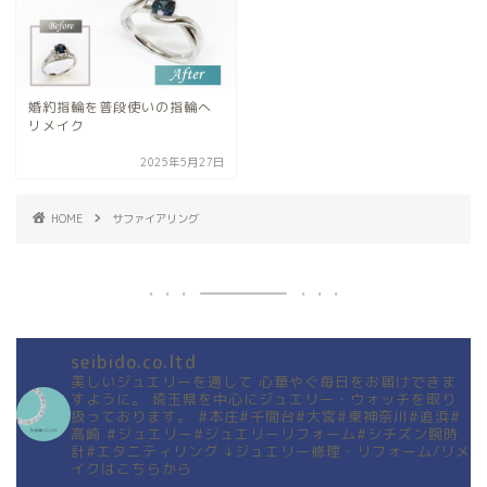
婚約指輪を普段使いの指輪へ
リメイク
2025年5月27日
HOME
サファイアリング
seibido.co.ltd
美しいジュエリーを通して
心華やぐ毎日をお届けできま
すように。
埼玉県を中心にジュエリー・ウォッチを取り
扱っております。
#本庄#千間台#大宮#東神奈川#追浜#
高崎
#ジュエリー#ジュエリーリフォーム#シチズン腕時
計#エタニティリング
↓ジュエリー修理・リフォーム/リメ
イクはこちらから