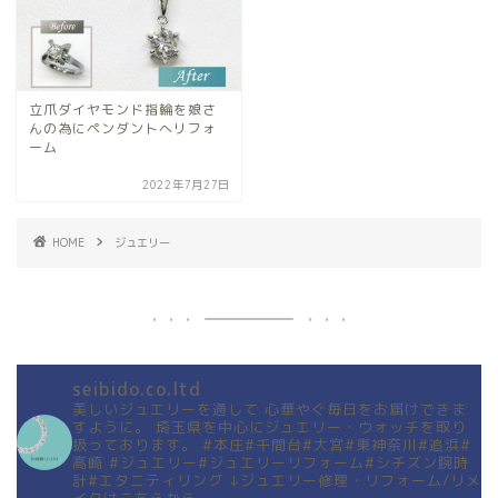
立爪ダイヤモンド指輪を娘さ
んの為にペンダントへリフォ
ーム
2022年7月27日
HOME
ジュエリー
seibido.co.ltd
美しいジュエリーを通して
心華やぐ毎日をお届けできま
すように。
埼玉県を中心にジュエリー・ウォッチを取り
扱っております。
#本庄#千間台#大宮#東神奈川#追浜#
高崎
#ジュエリー#ジュエリーリフォーム#シチズン腕時
計#エタニティリング
↓ジュエリー修理・リフォーム/リメ