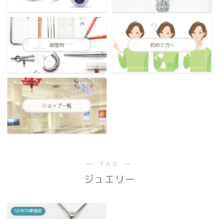
修理例
初めて方へ
ショップ一覧
― TAG ―
ジュエリー
SEIBIDO新座店