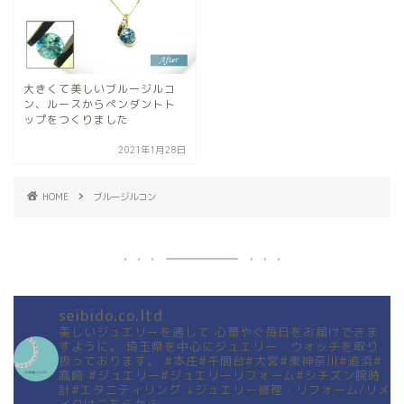
大きくて美しいブルージルコ
ン、ルースからペンダントト
ップをつくりました
2021年1月28日
HOME
ブルージルコン
seibido.co.ltd
美しいジュエリーを通して
心華やぐ毎日をお届けできま
すように。
埼玉県を中心にジュエリー・ウォッチを取り
扱っております。
#本庄#千間台#大宮#東神奈川#追浜#
高崎
#ジュエリー#ジュエリーリフォーム#シチズン腕時
計#エタニティリング
↓ジュエリー修理・リフォーム/リメ