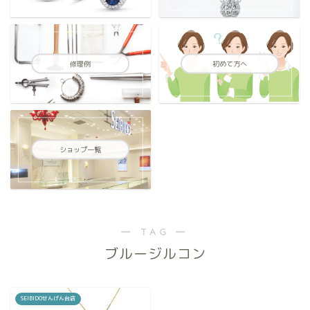
修理例
初めて方へ
ショップ一覧
― TAG ―
ブルージルコン
SEIBIDOせんげん台店