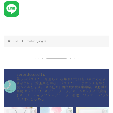
HOME
contact_img02
seibido.co.ltd
美しいジュエリーを通して
心華やぐ毎日をお届けできま
すように。
埼玉県を中心にジュエリー・ウォッチを取り
扱っております。
#本庄#千間台#大宮#東神奈川#追浜#
高崎
#ジュエリー#ジュエリーリフォーム#シチズン腕時
計#エタニティリング
↓ジュエリー修理・リフォーム/リメ
イクはこちらから