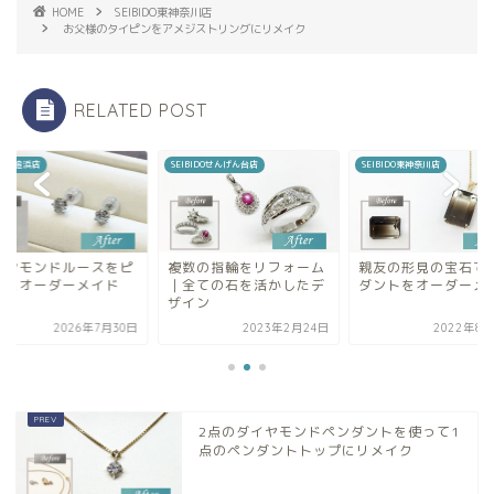
HOME
SEIBIDO東神奈川店
お父様のタイピンをアメジストリングにリメイク
RELATED POST
BIDO追浜店
SEIBIDOせんげん台店
SEIBIDO東神奈川店
イヤモンドルースをピ
複数の指輪をリフォーム
親友の形見の宝石で
スにオーダーメイド
｜全ての石を活かしたデ
ダントをオーダーメ
ザイン
2026年7月30日
2023年2月24日
2022年8月
2点のダイヤモンドペンダントを使って1
点のペンダントトップにリメイク