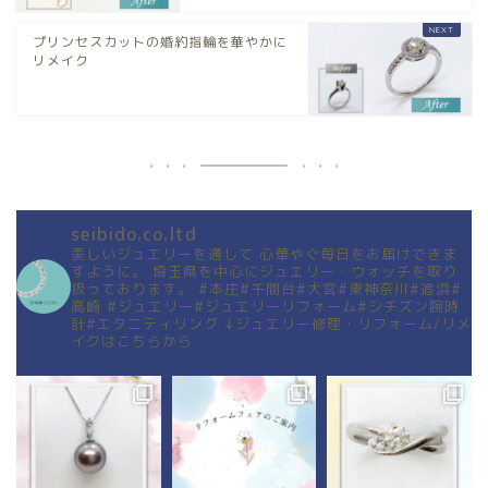
プリンセスカットの婚約指輪を華やかに
リメイク
seibido.co.ltd
美しいジュエリーを通して
心華やぐ毎日をお届けできま
すように。
埼玉県を中心にジュエリー・ウォッチを取り
扱っております。
#本庄#千間台#大宮#東神奈川#追浜#
高崎
#ジュエリー#ジュエリーリフォーム#シチズン腕時
計#エタニティリング
↓ジュエリー修理・リフォーム/リメ
イクはこちらから