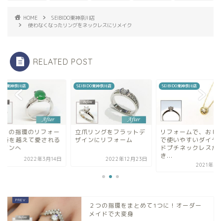
HOME
SEIBIDO東神奈川店
使わなくなったリングをネックレスにリメイク
RELATED POST
BIDO東神奈川店
SEIBIDO東神奈川店
SEIBIDO東神奈川店
爪リングをフラットデ
リフォームで、おしゃれ
ヒスイの指環のリフ
インにリフォーム
で使いやすいダイヤモン
ム | 時を越えて愛さ
ドプチネックレスがで
デザインへ
き...
2022年12月23日
2022年3
2021年5月18日
２つの指環をまとめて1つに！オーダー
メイドで大変身