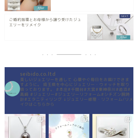
ご婚約指環とお母様から譲り受けたジュ
エリーをリメイク
seibido.co.ltd
美しいジュエリーを通して
心華やぐ毎日をお届けできま
すように。
埼玉県を中心にジュエリー・ウォッチを取り
扱っております。
#本庄#千間台#大宮#東神奈川#追浜#
高崎
#ジュエリー#ジュエリーリフォーム#シチズン腕時
計#エタニティリング
↓ジュエリー修理・リフォーム/リメ
イクはこちらから