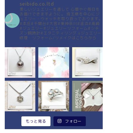
seibido.co.ltd
美しいジュエリーを通して
心華やぐ毎日を
お届けできますように。
埼玉県を中心にジ
ュエリー・ウォッチを取り扱っております。
#本庄#千間台#大宮#東神奈川#追浜#高崎
#ジュエリー#ジュエリーリフォーム#シチ
ズン腕時計#エタニティリング
↓ジュエリー
修理・リフォーム/リメイクはこちらから
もっと見る
フォロー