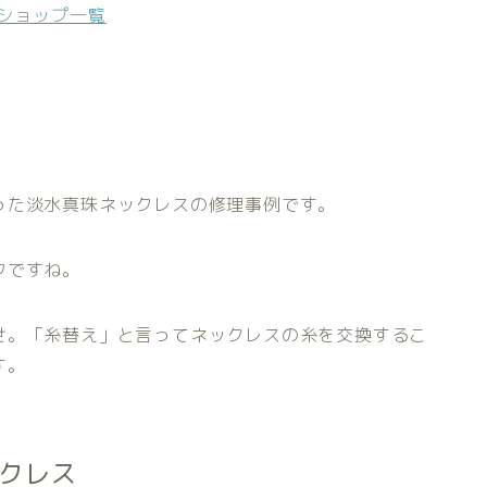
>ショップ一覧
った淡水真珠ネックレスの修理事例です。
クですね。
せ。「糸替え」と言ってネックレスの糸を交換するこ
す。
クレス