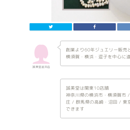
創業より60年ジュエリー販売
横須賀・横浜・逗子を中心に
誠美堂追浜店
誠美堂は関東10店舗
神奈川県の横浜市・横須賀市 
庄 / 群馬県の高崎・沼田 /
できます