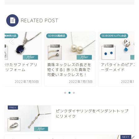
RELATED POST
BIDO高崎店
SEIBIDOせんげん台店
SEIBIDO東神奈川店
珠ネックレスの長さを
アパタイトのピアスをオ
譲り受けたサファイ
くする| 余った真珠で
ーダーメイド
ングをリフォーム
愛いネックレスも！
2022年7月13日
2022年10月13日
2022年7月
ピンクダイヤリングをペンダントトップ
にリメイク