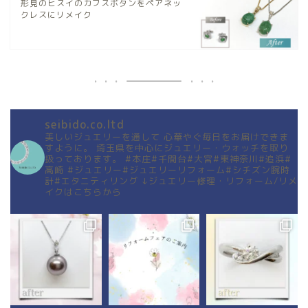
形見のヒスイのカフスボタンをペアネッ
クレスにリメイク
seibido.co.ltd
美しいジュエリーを通して
心華やぐ毎日をお届けできま
すように。
埼玉県を中心にジュエリー・ウォッチを取り
扱っております。
#本庄#千間台#大宮#東神奈川#追浜#
高崎
#ジュエリー#ジュエリーリフォーム#シチズン腕時
計#エタニティリング
↓ジュエリー修理・リフォーム/リメ
イクはこちらから