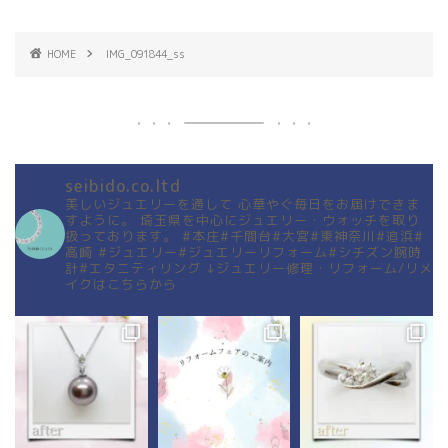
HOME
IMG_091844_ss
seibido.co.ltd
美しいジュエリーを通して
心華やぐ毎日をお届けできま
すように。
埼玉県を中心にジュエリー・ウォッチを取り
扱っております。
#本庄#千間台#大宮#東神奈川#追浜#
高崎
#ジュエリー#ジュエリーリフォーム#シチズン腕時
計#エタニティリング
↓ジュエリー修理・リフォーム/リメ
イクはこちらから