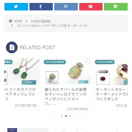
HOME
SEIBIDO追浜店
クリソベリルキャッツアイのリングをオーダーメイド
RELATED POST
SEIBIDO北浦和店
SEIBIDO大宮店
SEIBIDO高崎店
譲られたオパールの指環
ガーネットのルースから
形見のヒスイの
をオシャレなデザインの
オーダーメイドで指環を
タンをペアネッ
ペンダントにリメイ
つくりました
リメイク
ク。...
2022年6月17日
202
2021年6月5日