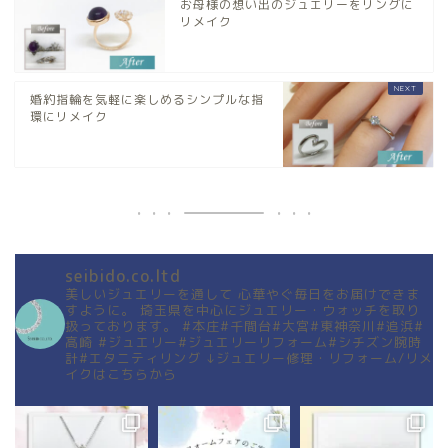
お母様の想い出のジュエリーをリングに
リメイク
婚約指輪を気軽に楽しめるシンプルな指
環にリメイク
seibido.co.ltd
美しいジュエリーを通して
心華やぐ毎日をお届けできま
すように。
埼玉県を中心にジュエリー・ウォッチを取り
扱っております。
#本庄#千間台#大宮#東神奈川#追浜#
高崎
#ジュエリー#ジュエリーリフォーム#シチズン腕時
計#エタニティリング
↓ジュエリー修理・リフォーム/リメ
イクはこちらから