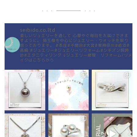
seibido.co.ltd
美しいジュエリーを通して
心華やぐ毎日をお届けできま
すように。
埼玉県を中心にジュエリー・ウォッチを取り
扱っております。
#本庄#千間台#大宮#東神奈川#追浜#
高崎
#ジュエリー#ジュエリーリフォーム#シチズン腕時
計#エタニティリング
↓ジュエリー修理・リフォーム/リメ
イクはこちらから