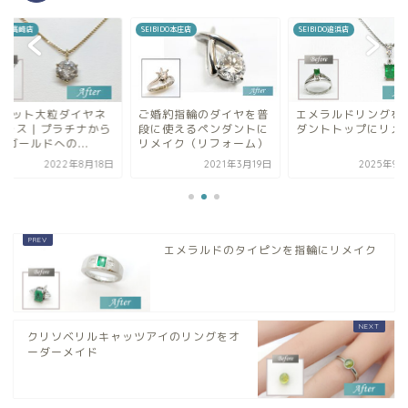
BIDO本庄店
SEIBIDO追浜店
SEIBIDO高崎店
婚約指輪のダイヤを普
エメラルドリングをペン
2カラット大粒ダイ
に使えるペンダントに
ダントトップにリメイク
ックレス | プラチナ
メイク（リフォーム）
18金ゴールドへの...
2021年3月19日
2025年9月29日
2022年8
エメラルドのタイピンを指輪にリメイク
クリソベリルキャッツアイのリングをオ
ーダーメイド