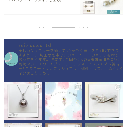
てペンダントにリメイクしました
seibido.co.ltd
美しいジュエリーを通して
心華やぐ毎日をお届けできま
すように。
埼玉県を中心にジュエリー・ウォッチを取り
扱っております。
#本庄#千間台#大宮#東神奈川#追浜#
高崎
#ジュエリー#ジュエリーリフォーム#シチズン腕時
計#エタニティリング
↓ジュエリー修理・リフォーム/リメ
イクはこちらから