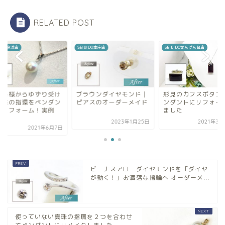
RELATED POST
BIDO追浜店
SEIBIDO本庄店
SEIBIDOせんげん台店
義母様からゆずり受け
ブラウンダイヤモンド｜
形見のカフスボタン
真珠の指環をペンダン
ピアスのオーダーメイド
ンダントにリフォー
にリフォーム！実例
ました
.
2023年1月25日
2021年3月
2021年6月7日
ビーナスアローダイヤモンドを「ダイヤ
が動く！」お洒落な指輪へ オーダーメ...
使っていない真珠の指環を２つを合わせ