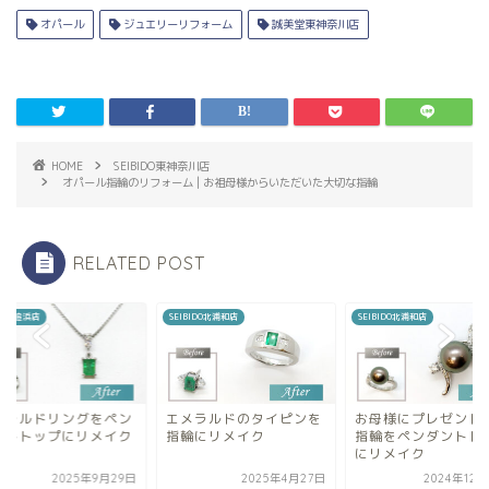
オパール
ジュエリーリフォーム
誠美堂東神奈川店
HOME
SEIBIDO東神奈川店
オパール指輪のリフォーム | お祖母様からいただいた大切な指輪
RELATED POST
BIDO北浦和店
SEIBIDO北浦和店
SEIBIDO追浜店
メラルドのタイピンを
お母様にプレゼントした
エメラルドリングを
輪にリメイク
指輪をペンダントトップ
ダントトップにリメ
にリメイク
2025年4月27日
2024年12月25日
2025年9月