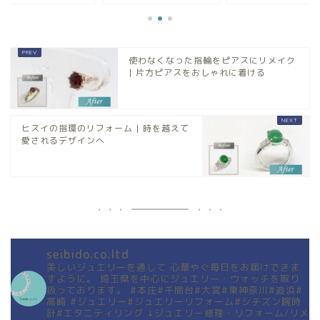
使わなくなった指輪をピアスにリメイク
| 片方ピアスをおしゃれに着ける
ヒスイの指環のリフォーム | 時を越えて
愛されるデザインへ
seibido.co.ltd
美しいジュエリーを通して
心華やぐ毎日をお届けできま
すように。
埼玉県を中心にジュエリー・ウォッチを取り
扱っております。
#本庄#千間台#大宮#東神奈川#追浜#
高崎
#ジュエリー#ジュエリーリフォーム#シチズン腕時
計#エタニティリング
↓ジュエリー修理・リフォーム/リメ