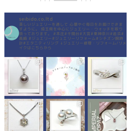
seibido.co.ltd
美しいジュエリーを通して
心華やぐ毎日をお届けできま
すように。
埼玉県を中心にジュエリー・ウォッチを取り
扱っております。
#本庄#千間台#大宮#東神奈川#追浜#
高崎
#ジュエリー#ジュエリーリフォーム#シチズン腕時
計#エタニティリング
↓ジュエリー修理・リフォーム/リメ
イクはこちらから