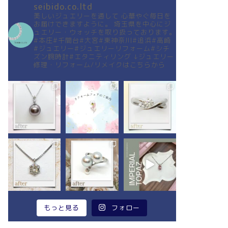
seibido.co.ltd
美しいジュエリーを通して
心華やぐ毎日を
お届けできますように。
埼玉県を中心にジ
ュエリー・ウォッチを取り扱っております。
#本庄#千間台#大宮#東神奈川#追浜#高崎
#ジュエリー#ジュエリーリフォーム#シチ
ズン腕時計#エタニティリング
↓ジュエリー
修理・リフォーム/リメイクはこちらから
もっと見る
フォロー