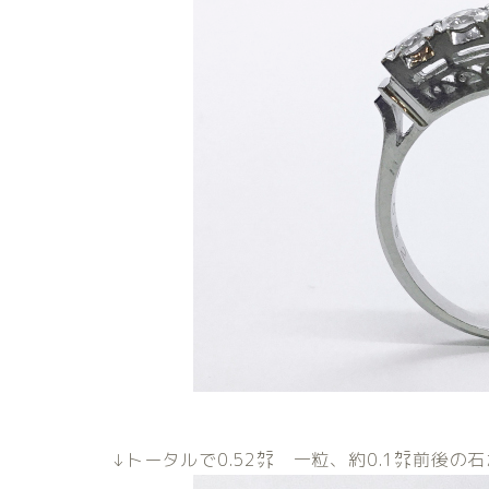
↓トータルで0.52㌌ 一粒、約0.1㌌前後の