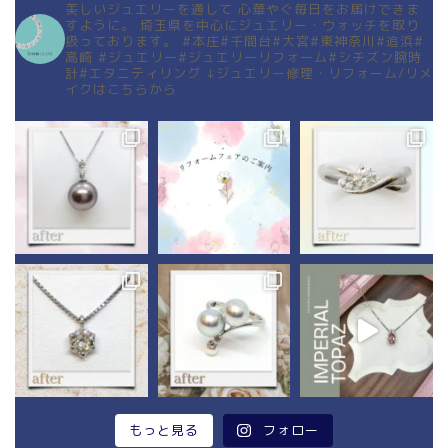
美しいジュエリーを通して
心華やぐ毎日をお届けできま
すように。
埼玉県を中心にジュエリー・ウォッチを取り
扱っております。
#本庄#千間台#大宮#東神奈川#追浜#
高崎
#ジュエリー#ジュエリーリフォーム#シチズン腕時
計#エタニティリング
↓ジュエリー修理・リフォーム/リメ
イクはこちらから
もっと見る
フォロー