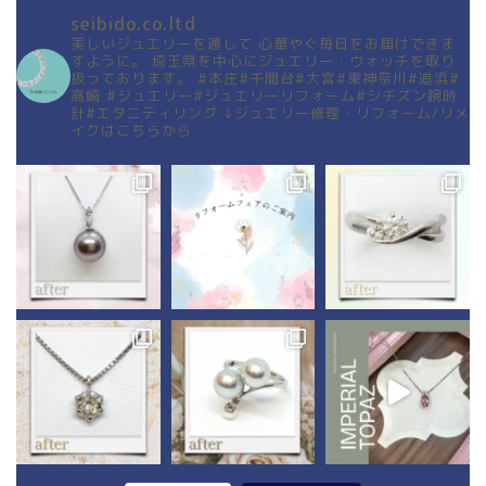
seibido.co.ltd
美しいジュエリーを通して
心華やぐ毎日をお届けできま
すように。
埼玉県を中心にジュエリー・ウォッチを取り
扱っております。
#本庄#千間台#大宮#東神奈川#追浜#
高崎
#ジュエリー#ジュエリーリフォーム#シチズン腕時
計#エタニティリング
↓ジュエリー修理・リフォーム/リメ
イクはこちらから