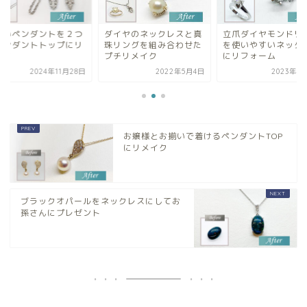
きいペンダントを２つ
ダイヤのネックレスと真
立爪ダイヤモンドリ
ペンダントトップにリ
珠リングを組み合わせた
を使いやすいネック
イク
プチリメイク
にリフォーム
2024年11月28日
2022年5月4日
2023年4
お嬢様とお揃いで着けるペンダントTOP
にリメイク
ブラックオパールをネックレスにしてお
孫さんにプレゼント