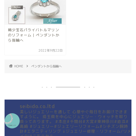
稀少宝石パライバトルマリン
のリフォーム | ペンダントか
ら指輪へ
2022年9月22日
HOME
ペンダントから指輪へ
seibido.co.ltd
美しいジュエリーを通して
心華やぐ毎日をお届けできま
すように。
埼玉県を中心にジュエリー・ウォッチを取り
扱っております。
#本庄#千間台#大宮#東神奈川#追浜#
高崎
#ジュエリー#ジュエリーリフォーム#シチズン腕時
計#エタニティリング
↓ジュエリー修理・リフォーム/リメ