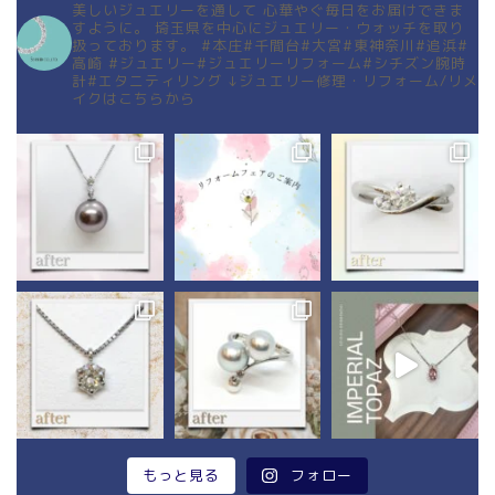
美しいジュエリーを通して
心華やぐ毎日をお届けできま
すように。
埼玉県を中心にジュエリー・ウォッチを取り
扱っております。
#本庄#千間台#大宮#東神奈川#追浜#
高崎
#ジュエリー#ジュエリーリフォーム#シチズン腕時
計#エタニティリング
↓ジュエリー修理・リフォーム/リメ
イクはこちらから
もっと見る
フォロー