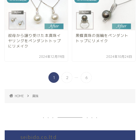
叔母から譲り受けた本真珠イ
黒蝶真珠の指輪をペンダント
ヤリングをペンダントトップ
トップにリメイク
にリメイク
2024年12月19日
2024年10月24日
...
1
2
6
HOME
真珠
seibido.co.ltd