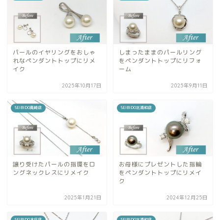
パールのイヤリングをおしゃ
しまったままのパールリング
れなペンダントトップにリメ
をペンダントトップにリフォ
イク
ーム
2025年10月17日
2025年9月11日
SEIBIDO高崎店
SEIBIDO北浦和店
譲り受けたパールの指環をロ
お母様にプレゼントした指輪
ングネックレスにリメイク
をペンダントトップにリメイ
ク
2025年1月21日
2024年12月25日
SEIBIDO本庄店
SEIBIDO北浦和店