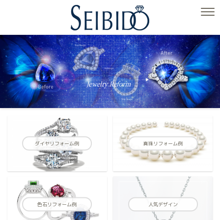
ダイヤリフォーム例
真珠リフォーム例
色石リフォーム例
人気デザイン