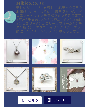
seibido.co.ltd
美しいジュエリーを通して
心華やぐ毎日を
お届けできますように。
埼玉県を中心にジ
ュエリー・ウォッチを取り扱っております。
#本庄#千間台#大宮#東神奈川#追浜#高崎
#ジュエリー#ジュエリーリフォーム#シチ
ズン腕時計#エタニティリング
↓ジュエリー
修理・リフォーム/リメイクはこちらから
もっと見る
フォロー