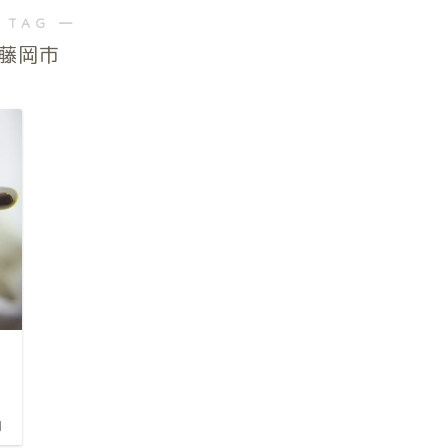
 TAG ―
藤岡市
日