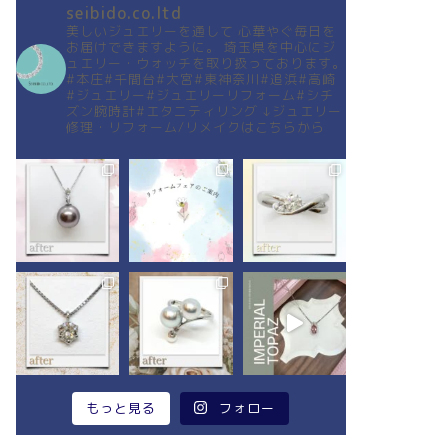
seibido.co.ltd
美しいジュエリーを通して
心華やぐ毎日を
お届けできますように。
埼玉県を中心にジ
ュエリー・ウォッチを取り扱っております。
#本庄#千間台#大宮#東神奈川#追浜#高崎
#ジュエリー#ジュエリーリフォーム#シチ
ズン腕時計#エタニティリング
↓ジュエリー
修理・リフォーム/リメイクはこちらから
もっと見る
フォロー