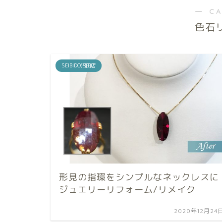
― C
色石
SEIBIDO沼田店
形見の指環をシンプルなネックレスに
ジュエリーリフォーム/リメイク
2020年12月24