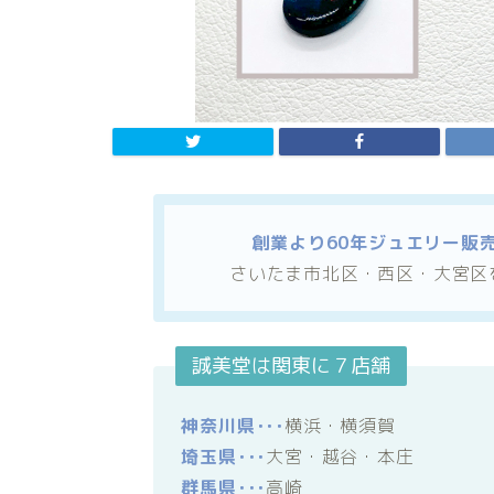
創業より60年ジュエリー販
さいたま市北区・西区・大宮区
誠美堂は関東に７店舗
神奈川県･･･
横浜・横須賀
埼玉県･･･
大宮・越谷・本庄
群馬県･･･
高崎