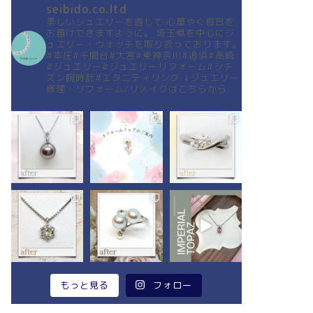
seibido.co.ltd
美しいジュエリーを通して
心華やぐ毎日を
お届けできますように。
埼玉県を中心にジ
ュエリー・ウォッチを取り扱っております。
#本庄#千間台#大宮#東神奈川#追浜#高崎
#ジュエリー#ジュエリーリフォーム#シチ
ズン腕時計#エタニティリング
↓ジュエリー
修理・リフォーム/リメイクはこちらから
もっと見る
フォロー