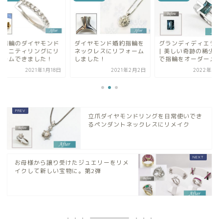
の指輪のダイヤモンド
ダイヤモンド婚約指輪を
グランディディエラ
エタニティリングにリ
ネックレスにリフォーム
| 美しい奇跡の稀少
ォームできました！
しました！
で指輪をオーダーメ..
2021年1月18日
2021年2月2日
2022年8
立爪ダイヤモンドリングを日常使いでき
るペンダントネックレスにリメイク
お母様から譲り受けたジュエリーをリメ
イクして新しい宝物に。第2弾