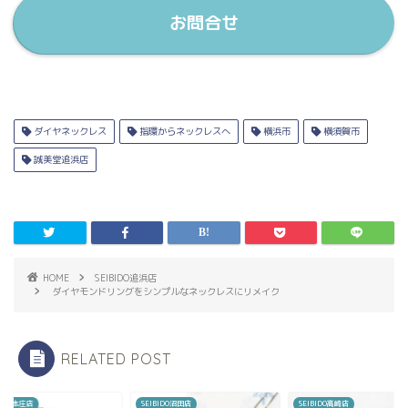
お問合せ
ダイヤネックレス
指環からネックレスへ
横浜市
横須賀市
誠美堂追浜店
HOME
SEIBIDO追浜店
ダイヤモンドリングをシンプルなネックレスにリメイク
RELATED POST
BIDO本庄店
SEIBIDO沼田店
SEIBIDO高崎店