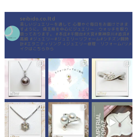
seibido.co.ltd
美しいジュエリーを通して
心華やぐ毎日をお届けできま
すように。
埼玉県を中心にジュエリー・ウォッチを取り
扱っております。
#本庄#千間台#大宮#東神奈川#追浜#
高崎
#ジュエリー#ジュエリーリフォーム#シチズン腕時
計#エタニティリング
↓ジュエリー修理・リフォーム/リメ
イクはこちらから