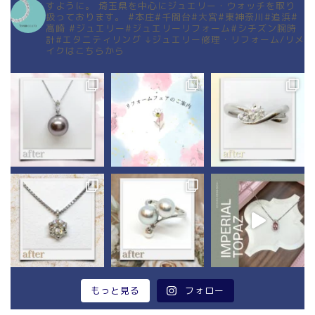
すように。
埼玉県を中心にジュエリー・ウォッチを取り
扱っております。
#本庄#千間台#大宮#東神奈川#追浜#
高崎
#ジュエリー#ジュエリーリフォーム#シチズン腕時
計#エタニティリング
↓ジュエリー修理・リフォーム/リメ
イクはこちらから
もっと見る
フォロー