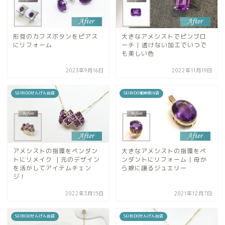
形見のカフスボタンをピアス
大きなアメシストでピンブロ
にリフォーム
ーチ | 透けない加工でいつで
も美しい色
2023年9月16日
2022年11月19日
SEIBIDOせんげん台店
SEIBIDO東神奈川店
アメシストの指環をペンダン
大きなアメシストの指環をペ
トにリメイク ｜元のデザイン
ンダントにリフォーム | 母か
を活かしてアイテムチェン
ら娘に譲るジュエリー
ジ！
2022年3月15日
2021年12月7日
SEIBIDOせんげん台店
SEIBIDOせんげん台店