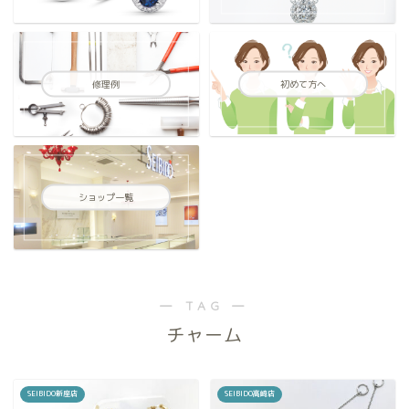
修理例
初めて方へ
ショップ一覧
― TAG ―
チャーム
SEIBIDO新座店
SEIBIDO高崎店