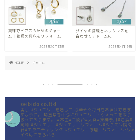
真珠でピアスのためのチャー
ダイヤの指環とネックレスを
ム | 指環の真珠をリフォーム
合わせてチャームに
2023年10月13日
2023年4月19日
HOME
チャーム
seibido.co.ltd
美しいジュエリーを通して
心華やぐ毎日をお届けできま
すように。
埼玉県を中心にジュエリー・ウォッチを取り
扱っております。
#本庄#千間台#大宮#東神奈川#追浜#
高崎
#ジュエリー#ジュエリーリフォーム#シチズン腕時
計#エタニティリング
↓ジュエリー修理・リフォーム/リメ
イクはこちらから