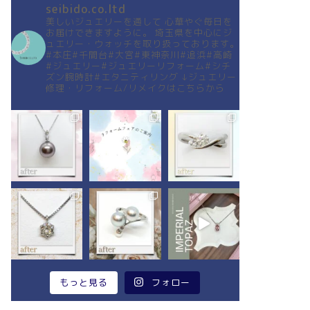
seibido.co.ltd
美しいジュエリーを通して
心華やぐ毎日を
お届けできますように。
埼玉県を中心にジ
ュエリー・ウォッチを取り扱っております。
#本庄#千間台#大宮#東神奈川#追浜#高崎
#ジュエリー#ジュエリーリフォーム#シチ
ズン腕時計#エタニティリング
↓ジュエリー
修理・リフォーム/リメイクはこちらから
もっと見る
フォロー